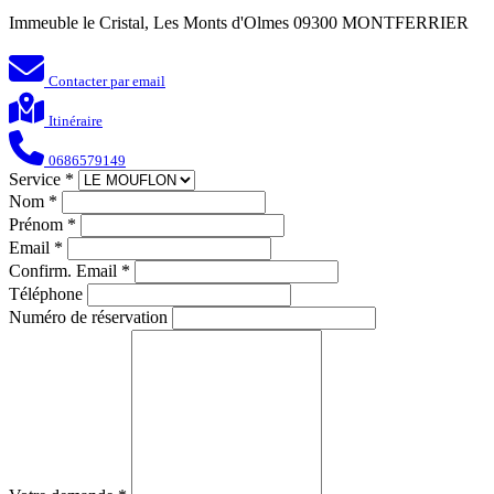
Immeuble le Cristal, Les Monts d'Olmes 09300 MONTFERRIER
Contacter par email
Itinéraire
0686579149
Service
*
Nom
*
Prénom
*
Email
*
Confirm. Email
*
Téléphone
Numéro de réservation