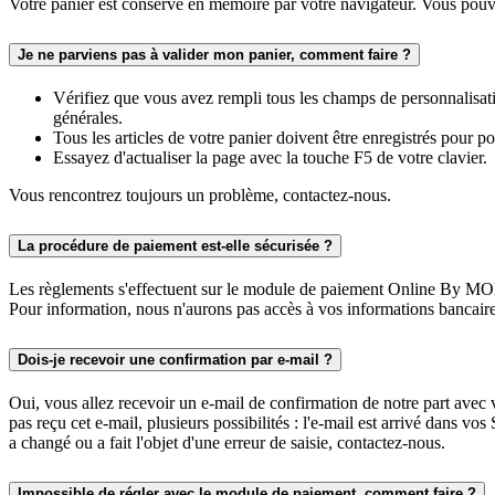
Votre panier est conservé en mémoire par votre navigateur. Vous pouvez
Je ne parviens pas à valider mon panier, comment faire ?
Vérifiez que vous avez rempli tous les champs de personnalisatio
générales.
Tous les articles de votre panier doivent être enregistrés pour po
Essayez d'actualiser la page avec la touche F5 de votre clavier.
Vous rencontrez toujours un problème, contactez-nous.
La procédure de paiement est-elle sécurisée ?
Les règlements s'effectuent sur le module de paiement Online By MO
Pour information, nous n'aurons pas accès à vos informations bancaires,
Dois-je recevoir une confirmation par e-mail ?
Oui, vous allez recevoir un e-mail de confirmation de notre part avec v
pas reçu cet e-mail, plusieurs possibilités : l'e-mail est arrivé dans v
a changé ou a fait l'objet d'une erreur de saisie, contactez-nous.
Impossible de régler avec le module de paiement, comment faire ?